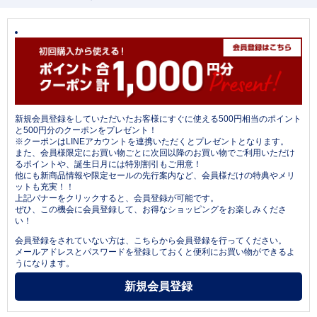
新規会員登録をしていただいたお客様にすぐに使える500円相当のポイント
と500円分のクーポンをプレゼント！
※クーポンはLINEアカウントを連携いただくとプレゼントとなります。
また、会員様限定にお買い物ごとに次回以降のお買い物でご利用いただけ
るポイントや、誕生日月には特別割引もご用意！
他にも新商品情報や限定セールの先行案内など、会員様だけの特典やメリ
ットも充実！！
上記バナーをクリックすると、会員登録が可能です。
ぜひ、この機会に会員登録して、お得なショッピングをお楽しみくださ
い！
会員登録をされていない方は、こちらから会員登録を行ってください。
メールアドレスとパスワードを登録しておくと便利にお買い物ができるよ
うになります。