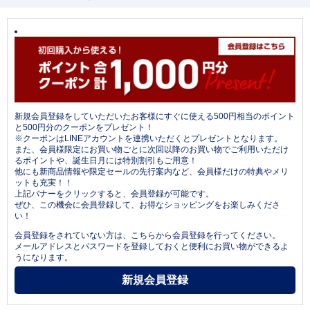
新規会員登録をしていただいたお客様にすぐに使える500円相当のポイント
と500円分のクーポンをプレゼント！
※クーポンはLINEアカウントを連携いただくとプレゼントとなります。
また、会員様限定にお買い物ごとに次回以降のお買い物でご利用いただけ
るポイントや、誕生日月には特別割引もご用意！
他にも新商品情報や限定セールの先行案内など、会員様だけの特典やメリ
ットも充実！！
上記バナーをクリックすると、会員登録が可能です。
ぜひ、この機会に会員登録して、お得なショッピングをお楽しみくださ
い！
会員登録をされていない方は、こちらから会員登録を行ってください。
メールアドレスとパスワードを登録しておくと便利にお買い物ができるよ
うになります。