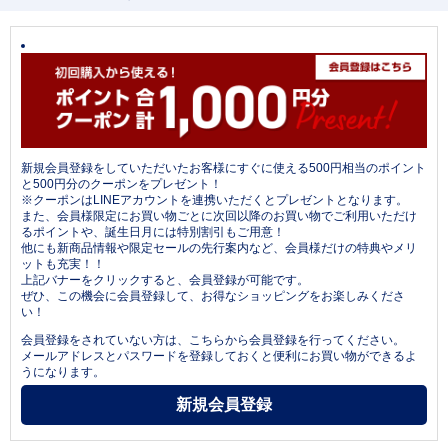
新規会員登録をしていただいたお客様にすぐに使える500円相当のポイント
と500円分のクーポンをプレゼント！
※クーポンはLINEアカウントを連携いただくとプレゼントとなります。
また、会員様限定にお買い物ごとに次回以降のお買い物でご利用いただけ
るポイントや、誕生日月には特別割引もご用意！
他にも新商品情報や限定セールの先行案内など、会員様だけの特典やメリ
ットも充実！！
上記バナーをクリックすると、会員登録が可能です。
ぜひ、この機会に会員登録して、お得なショッピングをお楽しみくださ
い！
会員登録をされていない方は、こちらから会員登録を行ってください。
メールアドレスとパスワードを登録しておくと便利にお買い物ができるよ
うになります。