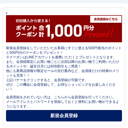
新規会員登録をしていただいたお客様にすぐに使える500円相当のポイント
と500円分のクーポンをプレゼント！
※クーポンはLINEアカウントを連携いただくとプレゼントとなります。
また、会員様限定にお買い物ごとに次回以降のお買い物でご利用いただけ
るポイントや、誕生日月には特別割引もご用意！
他にも新商品情報や限定セールの先行案内など、会員様だけの特典やメリ
ットも充実！！
上記バナーをクリックすると、会員登録が可能です。
ぜひ、この機会に会員登録して、お得なショッピングをお楽しみくださ
い！
会員登録をされていない方は、こちらから会員登録を行ってください。
メールアドレスとパスワードを登録しておくと便利にお買い物ができるよ
うになります。