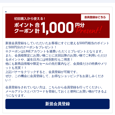
新規会員登録をしていただいたお客様にすぐに使える500円相当のポイント
と500円分のクーポンをプレゼント！
※クーポンはLINEアカウントを連携いただくとプレゼントとなります。
また、会員様限定にお買い物ごとに次回以降のお買い物でご利用いただけ
るポイントや、誕生日月には特別割引もご用意！
他にも新商品情報や限定セールの先行案内など、会員様だけの特典やメリ
ットも充実！！
上記バナーをクリックすると、会員登録が可能です。
ぜひ、この機会に会員登録して、お得なショッピングをお楽しみくださ
い！
会員登録をされていない方は、こちらから会員登録を行ってください。
メールアドレスとパスワードを登録しておくと便利にお買い物ができるよ
うになります。