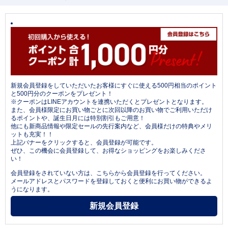
新規会員登録をしていただいたお客様にすぐに使える500円相当のポイント
と500円分のクーポンをプレゼント！
※クーポンはLINEアカウントを連携いただくとプレゼントとなります。
また、会員様限定にお買い物ごとに次回以降のお買い物でご利用いただけ
るポイントや、誕生日月には特別割引もご用意！
他にも新商品情報や限定セールの先行案内など、会員様だけの特典やメリ
ットも充実！！
上記バナーをクリックすると、会員登録が可能です。
ぜひ、この機会に会員登録して、お得なショッピングをお楽しみくださ
い！
会員登録をされていない方は、こちらから会員登録を行ってください。
メールアドレスとパスワードを登録しておくと便利にお買い物ができるよ
うになります。