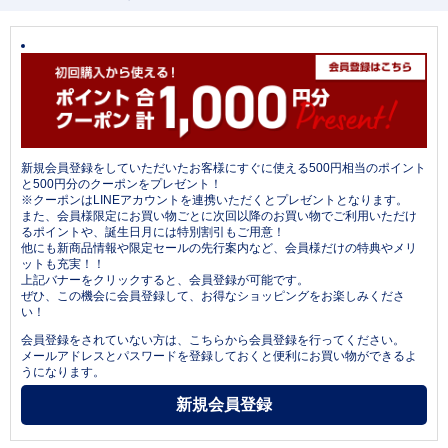
新規会員登録をしていただいたお客様にすぐに使える500円相当のポイント
と500円分のクーポンをプレゼント！
※クーポンはLINEアカウントを連携いただくとプレゼントとなります。
また、会員様限定にお買い物ごとに次回以降のお買い物でご利用いただけ
るポイントや、誕生日月には特別割引もご用意！
他にも新商品情報や限定セールの先行案内など、会員様だけの特典やメリ
ットも充実！！
上記バナーをクリックすると、会員登録が可能です。
ぜひ、この機会に会員登録して、お得なショッピングをお楽しみくださ
い！
会員登録をされていない方は、こちらから会員登録を行ってください。
メールアドレスとパスワードを登録しておくと便利にお買い物ができるよ
うになります。