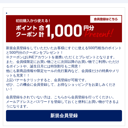
新規会員登録をしていただいたお客様にすぐに使える500円相当のポイント
と500円分のクーポンをプレゼント！
※クーポンはLINEアカウントを連携いただくとプレゼントとなります。
また、会員様限定にお買い物ごとに次回以降のお買い物でご利用いただけ
るポイントや、誕生日月には特別割引もご用意！
他にも新商品情報や限定セールの先行案内など、会員様だけの特典やメリ
ットも充実！！
上記バナーをクリックすると、会員登録が可能です。
ぜひ、この機会に会員登録して、お得なショッピングをお楽しみくださ
い！
会員登録をされていない方は、こちらから会員登録を行ってください。
メールアドレスとパスワードを登録しておくと便利にお買い物ができるよ
うになります。