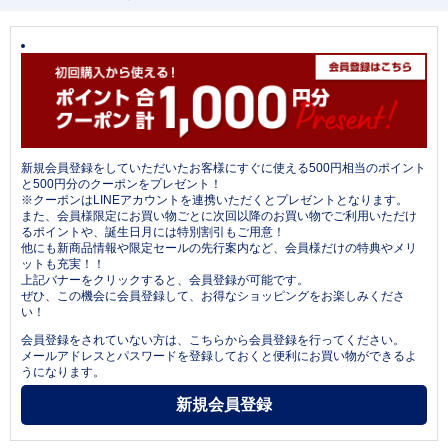
新規会員登録をしていただいたお客様にすぐに使える500円相当のポイント
と500円分のクーポンをプレゼント！
※クーポンはLINEアカウントを連携いただくとプレゼントとなります。
また、会員様限定にお買い物ごとに次回以降のお買い物でご利用いただけ
るポイントや、誕生日月には特別割引もご用意！
他にも新商品情報や限定セールの先行案内など、会員様だけの特典やメリ
ットも充実！！
上記バナーをクリックすると、会員登録が可能です。
ぜひ、この機会に会員登録して、お得なショッピングをお楽しみくださ
い！
会員登録をされていない方は、こちらから会員登録を行ってください。
メールアドレスとパスワードを登録しておくと便利にお買い物ができるよ
うになります。