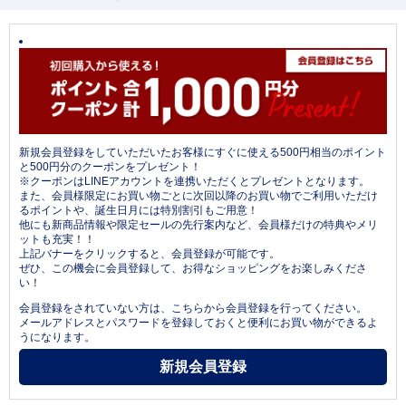
新規会員登録をしていただいたお客様にすぐに使える500円相当のポイント
と500円分のクーポンをプレゼント！
※クーポンはLINEアカウントを連携いただくとプレゼントとなります。
また、会員様限定にお買い物ごとに次回以降のお買い物でご利用いただけ
るポイントや、誕生日月には特別割引もご用意！
他にも新商品情報や限定セールの先行案内など、会員様だけの特典やメリ
ットも充実！！
上記バナーをクリックすると、会員登録が可能です。
ぜひ、この機会に会員登録して、お得なショッピングをお楽しみくださ
い！
会員登録をされていない方は、こちらから会員登録を行ってください。
メールアドレスとパスワードを登録しておくと便利にお買い物ができるよ
うになります。