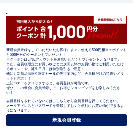
新規会員登録をしていただいたお客様にすぐに使える500円相当のポイント
と500円分のクーポンをプレゼント！
※クーポンはLINEアカウントを連携いただくとプレゼントとなります。
また、会員様限定にお買い物ごとに次回以降のお買い物でご利用いただけ
るポイントや、誕生日月には特別割引もご用意！
他にも新商品情報や限定セールの先行案内など、会員様だけの特典やメリ
ットも充実！！
上記バナーをクリックすると、会員登録が可能です。
ぜひ、この機会に会員登録して、お得なショッピングをお楽しみくださ
い！
会員登録をされていない方は、こちらから会員登録を行ってください。
メールアドレスとパスワードを登録しておくと便利にお買い物ができるよ
うになります。