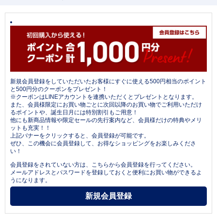
新規会員登録をしていただいたお客様にすぐに使える500円相当のポイント
と500円分のクーポンをプレゼント！
※クーポンはLINEアカウントを連携いただくとプレゼントとなります。
また、会員様限定にお買い物ごとに次回以降のお買い物でご利用いただけ
るポイントや、誕生日月には特別割引もご用意！
他にも新商品情報や限定セールの先行案内など、会員様だけの特典やメリ
ットも充実！！
上記バナーをクリックすると、会員登録が可能です。
ぜひ、この機会に会員登録して、お得なショッピングをお楽しみくださ
い！
会員登録をされていない方は、こちらから会員登録を行ってください。
メールアドレスとパスワードを登録しておくと便利にお買い物ができるよ
うになります。