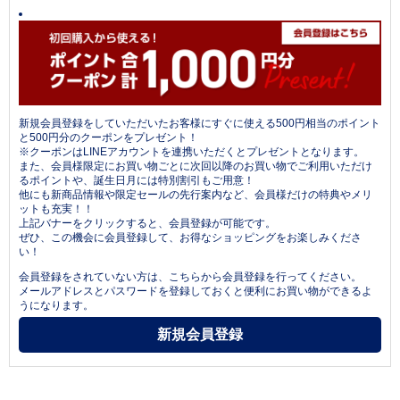
新規会員登録をしていただいたお客様にすぐに使える500円相当のポイント
と500円分のクーポンをプレゼント！
※クーポンはLINEアカウントを連携いただくとプレゼントとなります。
また、会員様限定にお買い物ごとに次回以降のお買い物でご利用いただけ
るポイントや、誕生日月には特別割引もご用意！
他にも新商品情報や限定セールの先行案内など、会員様だけの特典やメリ
ットも充実！！
上記バナーをクリックすると、会員登録が可能です。
ぜひ、この機会に会員登録して、お得なショッピングをお楽しみくださ
い！
会員登録をされていない方は、こちらから会員登録を行ってください。
メールアドレスとパスワードを登録しておくと便利にお買い物ができるよ
うになります。