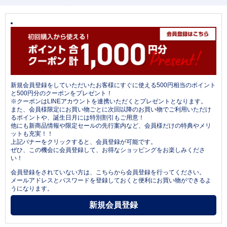
新規会員登録をしていただいたお客様にすぐに使える500円相当のポイント
と500円分のクーポンをプレゼント！
※クーポンはLINEアカウントを連携いただくとプレゼントとなります。
また、会員様限定にお買い物ごとに次回以降のお買い物でご利用いただけ
るポイントや、誕生日月には特別割引もご用意！
他にも新商品情報や限定セールの先行案内など、会員様だけの特典やメリ
ットも充実！！
上記バナーをクリックすると、会員登録が可能です。
ぜひ、この機会に会員登録して、お得なショッピングをお楽しみくださ
い！
会員登録をされていない方は、こちらから会員登録を行ってください。
メールアドレスとパスワードを登録しておくと便利にお買い物ができるよ
うになります。