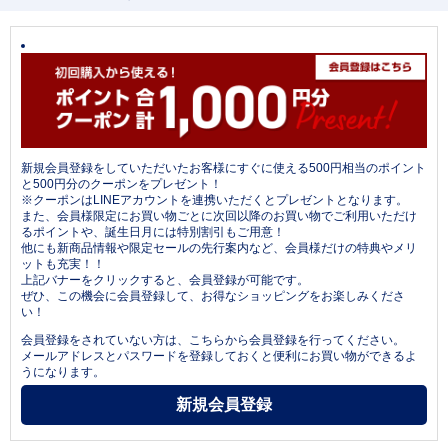
新規会員登録をしていただいたお客様にすぐに使える500円相当のポイント
と500円分のクーポンをプレゼント！
※クーポンはLINEアカウントを連携いただくとプレゼントとなります。
また、会員様限定にお買い物ごとに次回以降のお買い物でご利用いただけ
るポイントや、誕生日月には特別割引もご用意！
他にも新商品情報や限定セールの先行案内など、会員様だけの特典やメリ
ットも充実！！
上記バナーをクリックすると、会員登録が可能です。
ぜひ、この機会に会員登録して、お得なショッピングをお楽しみくださ
い！
会員登録をされていない方は、こちらから会員登録を行ってください。
メールアドレスとパスワードを登録しておくと便利にお買い物ができるよ
うになります。