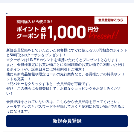
新規会員登録をしていただいたお客様にすぐに使える500円相当のポイント
と500円分のクーポンをプレゼント！
※クーポンはLINEアカウントを連携いただくとプレゼントとなります。
また、会員様限定にお買い物ごとに次回以降のお買い物でご利用いただけ
るポイントや、誕生日月には特別割引もご用意！
他にも新商品情報や限定セールの先行案内など、会員様だけの特典やメリ
ットも充実！！
上記バナーをクリックすると、会員登録が可能です。
ぜひ、この機会に会員登録して、お得なショッピングをお楽しみくださ
い！
会員登録をされていない方は、こちらから会員登録を行ってください。
メールアドレスとパスワードを登録しておくと便利にお買い物ができるよ
うになります。