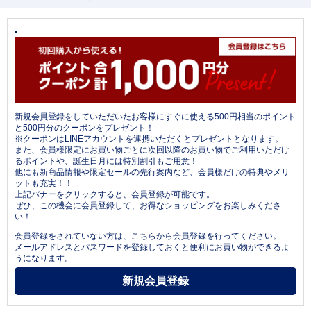
新規会員登録をしていただいたお客様にすぐに使える500円相当のポイント
と500円分のクーポンをプレゼント！
※クーポンはLINEアカウントを連携いただくとプレゼントとなります。
また、会員様限定にお買い物ごとに次回以降のお買い物でご利用いただけ
るポイントや、誕生日月には特別割引もご用意！
他にも新商品情報や限定セールの先行案内など、会員様だけの特典やメリ
ットも充実！！
上記バナーをクリックすると、会員登録が可能です。
ぜひ、この機会に会員登録して、お得なショッピングをお楽しみくださ
い！
会員登録をされていない方は、こちらから会員登録を行ってください。
メールアドレスとパスワードを登録しておくと便利にお買い物ができるよ
うになります。