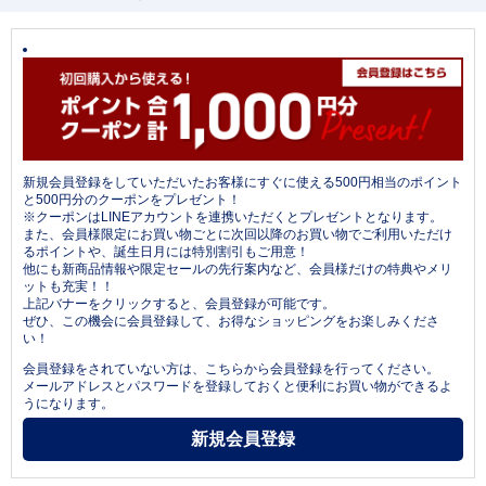
新規会員登録をしていただいたお客様にすぐに使える500円相当のポイント
と500円分のクーポンをプレゼント！
※クーポンはLINEアカウントを連携いただくとプレゼントとなります。
また、会員様限定にお買い物ごとに次回以降のお買い物でご利用いただけ
るポイントや、誕生日月には特別割引もご用意！
他にも新商品情報や限定セールの先行案内など、会員様だけの特典やメリ
ットも充実！！
上記バナーをクリックすると、会員登録が可能です。
ぜひ、この機会に会員登録して、お得なショッピングをお楽しみくださ
い！
会員登録をされていない方は、こちらから会員登録を行ってください。
メールアドレスとパスワードを登録しておくと便利にお買い物ができるよ
うになります。