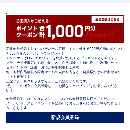
新規会員登録をしていただいたお客様にすぐに使える500円相当のポイント
と500円分のクーポンをプレゼント！
※クーポンはLINEアカウントを連携いただくとプレゼントとなります。
また、会員様限定にお買い物ごとに次回以降のお買い物でご利用いただけ
るポイントや、誕生日月には特別割引もご用意！
他にも新商品情報や限定セールの先行案内など、会員様だけの特典やメリ
ットも充実！！
上記バナーをクリックすると、会員登録が可能です。
ぜひ、この機会に会員登録して、お得なショッピングをお楽しみくださ
い！
会員登録をされていない方は、こちらから会員登録を行ってください。
メールアドレスとパスワードを登録しておくと便利にお買い物ができるよ
うになります。