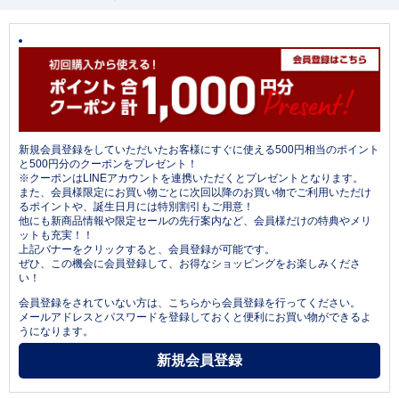
新規会員登録をしていただいたお客様にすぐに使える500円相当のポイント
と500円分のクーポンをプレゼント！
※クーポンはLINEアカウントを連携いただくとプレゼントとなります。
また、会員様限定にお買い物ごとに次回以降のお買い物でご利用いただけ
るポイントや、誕生日月には特別割引もご用意！
他にも新商品情報や限定セールの先行案内など、会員様だけの特典やメリ
ットも充実！！
上記バナーをクリックすると、会員登録が可能です。
ぜひ、この機会に会員登録して、お得なショッピングをお楽しみくださ
い！
会員登録をされていない方は、こちらから会員登録を行ってください。
メールアドレスとパスワードを登録しておくと便利にお買い物ができるよ
うになります。