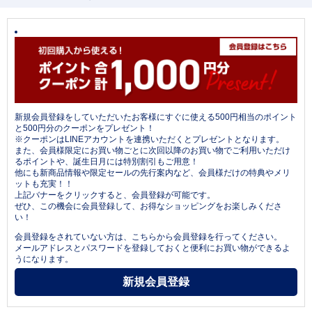
新規会員登録をしていただいたお客様にすぐに使える500円相当のポイント
と500円分のクーポンをプレゼント！
※クーポンはLINEアカウントを連携いただくとプレゼントとなります。
また、会員様限定にお買い物ごとに次回以降のお買い物でご利用いただけ
るポイントや、誕生日月には特別割引もご用意！
他にも新商品情報や限定セールの先行案内など、会員様だけの特典やメリ
ットも充実！！
上記バナーをクリックすると、会員登録が可能です。
ぜひ、この機会に会員登録して、お得なショッピングをお楽しみくださ
い！
会員登録をされていない方は、こちらから会員登録を行ってください。
メールアドレスとパスワードを登録しておくと便利にお買い物ができるよ
うになります。