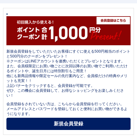
新規会員登録をしていただいたお客様にすぐに使える500円相当のポイント
と500円分のクーポンをプレゼント！
※クーポンはLINEアカウントを連携いただくとプレゼントとなります。
また、会員様限定にお買い物ごとに次回以降のお買い物でご利用いただけ
るポイントや、誕生日月には特別割引もご用意！
他にも新商品情報や限定セールの先行案内など、会員様だけの特典やメリ
ットも充実！！
上記バナーをクリックすると、会員登録が可能です。
ぜひ、この機会に会員登録して、お得なショッピングをお楽しみくださ
い！
会員登録をされていない方は、こちらから会員登録を行ってください。
メールアドレスとパスワードを登録しておくと便利にお買い物ができるよ
うになります。