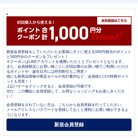
新規会員登録をしていただいたお客様にすぐに使える500円相当のポイント
と500円分のクーポンをプレゼント！
※クーポンはLINEアカウントを連携いただくとプレゼントとなります。
また、会員様限定にお買い物ごとに次回以降のお買い物でご利用いただけ
るポイントや、誕生日月には特別割引もご用意！
他にも新商品情報や限定セールの先行案内など、会員様だけの特典やメリ
ットも充実！！
上記バナーをクリックすると、会員登録が可能です。
ぜひ、この機会に会員登録して、お得なショッピングをお楽しみくださ
い！
会員登録をされていない方は、こちらから会員登録を行ってください。
メールアドレスとパスワードを登録しておくと便利にお買い物ができるよ
うになります。