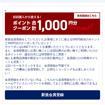
新規会員登録をしていただいたお客様にすぐに使える500円相当のポイント
と500円分のクーポンをプレゼント！
※クーポンはLINEアカウントを連携いただくとプレゼントとなります。
また、会員様限定にお買い物ごとに次回以降のお買い物でご利用いただけ
るポイントや、誕生日月には特別割引もご用意！
他にも新商品情報や限定セールの先行案内など、会員様だけの特典やメリ
ットも充実！！
上記バナーをクリックすると、会員登録が可能です。
ぜひ、この機会に会員登録して、お得なショッピングをお楽しみくださ
い！
会員登録をされていない方は、こちらから会員登録を行ってください。
メールアドレスとパスワードを登録しておくと便利にお買い物ができるよ
うになります。