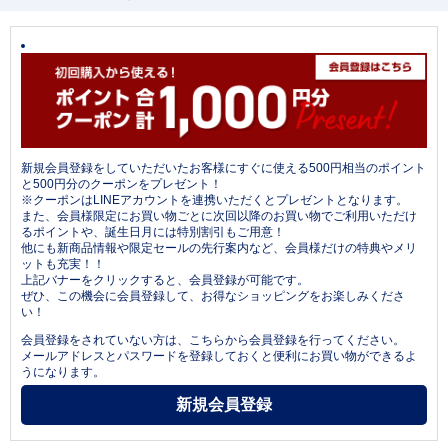
新規会員登録をしていただいたお客様にすぐに使える500円相当のポイント
と500円分のクーポンをプレゼント！
※クーポンはLINEアカウントを連携いただくとプレゼントとなります。
また、会員様限定にお買い物ごとに次回以降のお買い物でご利用いただけ
るポイントや、誕生日月には特別割引もご用意！
他にも新商品情報や限定セールの先行案内など、会員様だけの特典やメリ
ットも充実！！
上記バナーをクリックすると、会員登録が可能です。
ぜひ、この機会に会員登録して、お得なショッピングをお楽しみくださ
い！
会員登録をされていない方は、こちらから会員登録を行ってください。
メールアドレスとパスワードを登録しておくと便利にお買い物ができるよ
うになります。