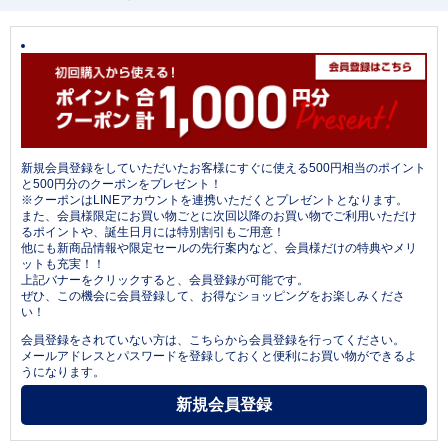
新規会員登録をしていただいたお客様にすぐに使える500円相当のポイント
と500円分のクーポンをプレゼント！
※クーポンはLINEアカウントを連携いただくとプレゼントとなります。
また、会員様限定にお買い物ごとに次回以降のお買い物でご利用いただけ
るポイントや、誕生日月には特別割引もご用意！
他にも新商品情報や限定セールの先行案内など、会員様だけの特典やメリ
ットも充実！！
上記バナーをクリックすると、会員登録が可能です。
ぜひ、この機会に会員登録して、お得なショッピングをお楽しみくださ
い！
会員登録をされていない方は、こちらから会員登録を行ってください。
メールアドレスとパスワードを登録しておくと便利にお買い物ができるよ
うになります。