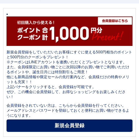
新規会員登録をしていただいたお客様にすぐに使える500円相当のポイント
と500円分のクーポンをプレゼント！
※クーポンはLINEアカウントを連携いただくとプレゼントとなります。
また、会員様限定にお買い物ごとに次回以降のお買い物でご利用いただけ
るポイントや、誕生日月には特別割引もご用意！
他にも新商品情報や限定セールの先行案内など、会員様だけの特典やメリ
ットも充実！！
上記バナーをクリックすると、会員登録が可能です。
ぜひ、この機会に会員登録して、お得なショッピングをお楽しみくださ
い！
会員登録をされていない方は、こちらから会員登録を行ってください。
メールアドレスとパスワードを登録しておくと便利にお買い物ができるよ
うになります。