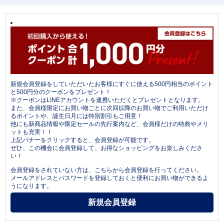
新規会員登録をしていただいたお客様にすぐに使える500円相当のポイント
と500円分のクーポンをプレゼント！
※クーポンはLINEアカウントを連携いただくとプレゼントとなります。
また、会員様限定にお買い物ごとに次回以降のお買い物でご利用いただけ
るポイントや、誕生日月には特別割引もご用意！
他にも新商品情報や限定セールの先行案内など、会員様だけの特典やメリ
ットも充実！！
上記バナーをクリックすると、会員登録が可能です。
ぜひ、この機会に会員登録して、お得なショッピングをお楽しみくださ
い！
会員登録をされていない方は、こちらから会員登録を行ってください。
メールアドレスとパスワードを登録しておくと便利にお買い物ができるよ
うになります。