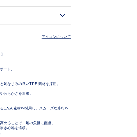
アイコンについて
」】
ポート。
なじみの良いT.P.E.素材を採用。
やわらかさを追求。
.V.A.素材を採用し、スムーズな歩行を
高めることで、足の負担に配慮。
履き心地を追求。
。