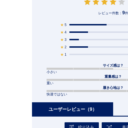
9
レビュー件数：
★
5
★
4
★
3
★
2
★
1
サイズ感は？
小さい
重量感は？
重い
履き心地は？
快適ではない
ユーザーレビュー
（9）
絞り込み
表