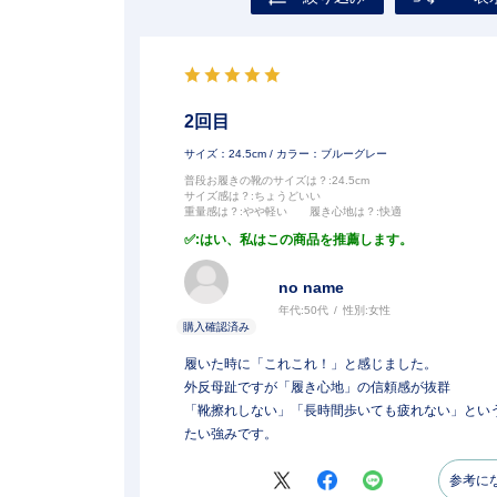
2回目
サイズ：24.5cm
/ カラー：ブルーグレー
普段お履きの靴のサイズは？
:24.5cm
サイズ感は？
:ちょうどいい
重量感は？
:やや軽い
履き心地は？
:快適
:はい、私はこの商品を推薦します。
no name
年代:
50代
性別:
女性
履いた時に「これこれ！」と感じました。
外反母趾ですが「履き心地」の信頼感が抜群
「靴擦れしない」「長時間歩いても疲れない」とい
たい強みです。
参考に