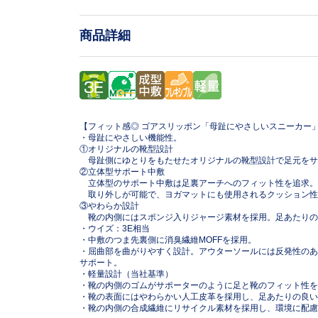
商品詳細
【フィット感◎ ゴアスリッポン「母趾にやさしいスニーカー
・母趾にやさしい機能性。
①オリジナルの靴型設計
母趾側にゆとりをもたせたオリジナルの靴型設計で足元をサ
②立体型サポート中敷
立体型のサポート中敷は足裏アーチへのフィット性を追求。
取り外しが可能で、ヨガマットにも使用されるクッション性と足
③やわらか設計
靴の内側にはスポンジ入りジャージ素材を採用。足あたりの
・ウイズ：3E相当
・中敷のつま先裏側に消臭繊維MOFFを採用。
・屈曲部を曲がりやすく設計。アウターソールには反発性のあるE
サポート。
・軽量設計（当社基準）
・靴の内側のゴムがサポーターのように足と靴のフィット性を
・靴の表面にはやわらかい人工皮革を採用し、足あたりの良い
・靴の内側の合成繊維にリサイクル素材を採用し、環境に配慮