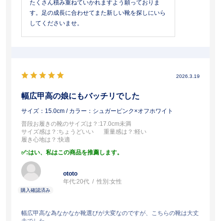
たくさん積み重ねていかれますよう願っておりま
す。足の成長に合わせてまた新しい靴を探しにいら
してくださいませ。
2026.3.19
幅広甲高の娘にもバッチリでした
サイズ：15.0cm
/ カラー：シュガーピンク×オフホワイト
普段お履きの靴のサイズは？
:17.0cm未満
サイズ感は？
:ちょうどいい
重量感は？
:軽い
履き心地は？
:快適
:はい、私はこの商品を推薦します。
ototo
年代:
20代
性別:
女性
幅広甲高な為なかなか靴選びが大変なのですが、こちらの靴は大丈
夫でした。