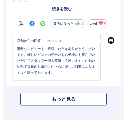
たくさん動き回るので安定している靴で安心です。
続きを読む
ベルトも１つなのでサッと履かせられます。
色も優しいピンクで娘もかわいいっ♩と喜んで履いてくれました。
参考になった
1
Like!
0
店舗からの回答
2026.3.23
素敵なレビューをご投稿いただきありがとうござい
ます。優しいピンクの色合いをお子様にも喜んでい
ただけてスタッフ一同大変嬉しく思います。かわい
い靴で毎日のお出かけがさらに楽しい時間になりま
すよう願っております。
もっと見る