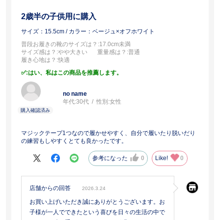
2歳半の子供用に購入
サイズ：15.5cm
/ カラー：ベージュ×オフホワイト
普段お履きの靴のサイズは？
:17.0cm未満
サイズ感は？
:やや大きい
重量感は？
:普通
履き心地は？
:快適
:はい、私はこの商品を推薦します。
no name
年代:
30代
性別:
女性
マジックテープ1つなので履かせやすく、自分で履いたり脱いだり
の練習もしやすくとても良かったです。
参考になった
0
Like!
0
店舗からの回答
2026.3.24
お買い上げいただき誠にありがとうございます。お
子様が一人でできたという喜びを日々の生活の中で