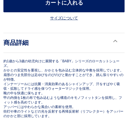
カートに入れる
サイズについて
商品詳細
約1歳から3歳の幼児向けに展開する「BABY」シリーズのローカットシュー
ズ。
かかとの安定性を重視し、かかとを包み込む立体的な中敷を採用しています。
扇形のつま先部分は足ゆびをのびのびと動かすことができ、踏ん張りやすいの
が特徴。
インナーソールには抗菌・消臭効果のあるシャインアップ、汗をすばやく吸
収・拡散してドライ感を保つウォーターマジックを採用。
靴の中を快適に保ちます。
甲の内側を1枚の布で包み込むような構造のキモノフィットタンを採用し、フ
ィット感を高めています。
アッパーにはやわらかな風合いの素材を使用。
街灯や車のライトなどの光を反射する再帰反射材（リフレクター）をアッパー
のかかと部に採用しています。