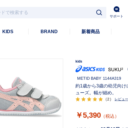
サポート
KIDS
BRAND
新着商品
kids
METID BABY
1144A319
約1歳から3歳の幼児向け
ューズ。幅が細め。
（2）
レビュ
￥5,390
（税込）