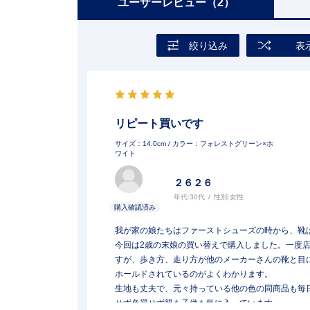
ユーザーレビュー
（2）
絞り込み
表
リピート買いです
サイズ：14.0cm
/ カラー：フォレストグリーン×ホ
ワイト
２６２６
年代:
30代
性別:
女性
我が家の娘たちはファーストシューズの時から、靴はほ
今回は2歳の末娘の買い替えで購入しました。一度
すが、歩き方、走り方が他のメーカーさんの靴と目
ホールドされているのがよくわかります。
生地も丈夫で、元々持っている他の色の同商品も毎
せず色褪せず親も子供も気に入っています。