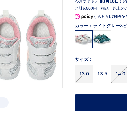
08月10日
今注文すると
出
合計5,500円（税込）以上の
なら
月々1,796円
か
カラー：
ライトグレー×
サイズ：
13.0
13.5
14.0