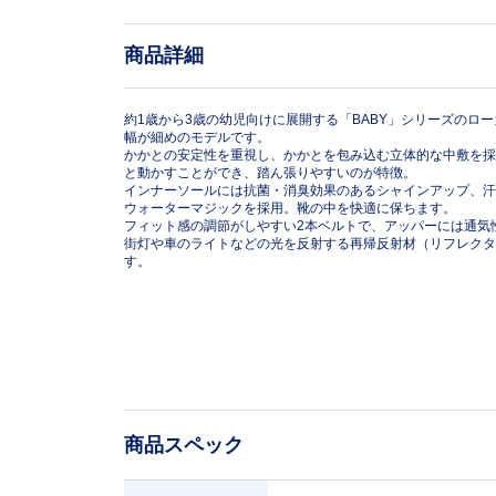
商品詳細
約1歳から3歳の幼児向けに展開する「BABY」シリーズのロ
幅が細めのモデルです。
かかとの安定性を重視し、かかとを包み込む立体的な中敷を採
と動かすことができ、踏ん張りやすいのが特徴。
インナーソールには抗菌・消臭効果のあるシャインアップ、汗
ウォーターマジックを採用。靴の中を快適に保ちます。
フィット感の調節がしやすい2本ベルトで、アッパーには通気
街灯や車のライトなどの光を反射する再帰反射材（リフレクタ
す。
商品スペック