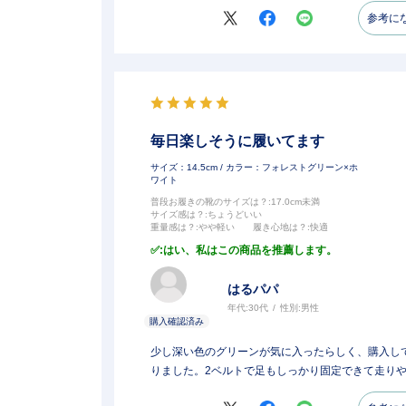
参考に
毎日楽しそうに履いてます
サイズ：14.5cm
/ カラー：フォレストグリーン×ホ
ワイト
普段お履きの靴のサイズは？
:17.0cm未満
サイズ感は？
:ちょうどいい
重量感は？
:やや軽い
履き心地は？
:快適
:はい、私はこの商品を推薦します。
はるパパ
年代:
30代
性別:
男性
少し深い色のグリーンが気に入ったらしく、購入し
りました。2ベルトで足もしっかり固定できて走り