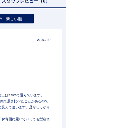
スタッフレビュー
（0）
示：新しい順
2025.2.27
ぼasicsで選んでいます。
店頭で履き比べたことがあるので
に見えて違います。足がしっかり
日保育園に履いていっても型崩れ