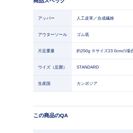
商品スペック
アッパー
人工皮革／合成繊維
アウターソール
ゴム底
片足重量
約250g ※サイズ23.0cmの場
ウイズ（足囲）
STANDARD
生産国
カンボジア
この商品のQA