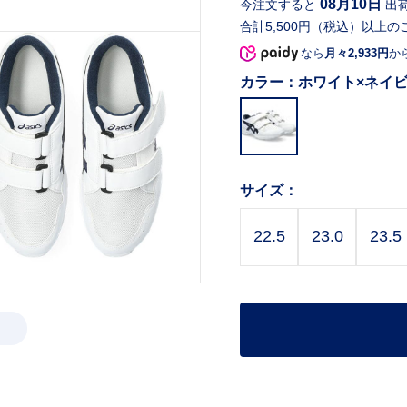
08月10日
今注文すると
出
合計5,500円（税込）以上の
なら
月々2,933円
か
カラー：
ホワイト×ネイ
サイズ：
22.5
23.0
23.5