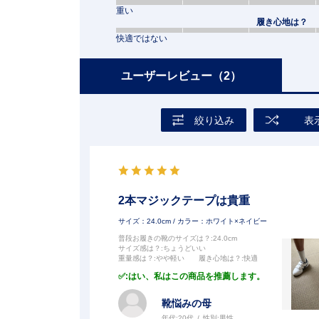
重い
履き心地は？
快適ではない
ユーザーレビュー
（2）
絞り込み
表
2本マジックテープは貴重
サイズ：24.0cm
/ カラー：ホワイト×ネイビー
普段お履きの靴のサイズは？
:24.0cm
サイズ感は？
:ちょうどいい
重量感は？
:やや軽い
履き心地は？
:快適
:はい、私はこの商品を推薦します。
靴悩みの母
年代:
20代
性別:
男性