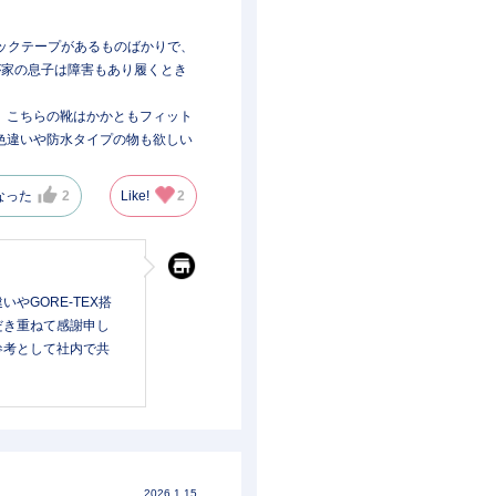
ジックテープがあるものばかりで、
が家の息子は障害もあり履くとき
。こちらの靴はかかともフィット
色違いや防水タイプの物も欲しい
なった
2
Like!
2
やGORE-TEX搭
だき重ねて感謝申し
参考として社内で共
2026.1.15