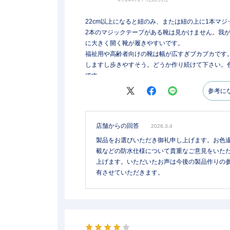
22cm以上になると紐のみ、または紐の上に1本マ
2本のマジックテープがある靴は見かけません。我
に大きく開く靴が履きやすいです。
福祉用や高齢者向けの靴は幅が広すぎブカブカです
しますし歩きやすそう。どうか作り続けて下さい。
です。
参考に
店舗からの回答
2026.3.4
製品をお選びいただき御礼申し上げます。お色違い
載などの防水仕様について貴重なご意見をいた
上げます。いただいたお声は今後の製品作りの
有させていただきます。