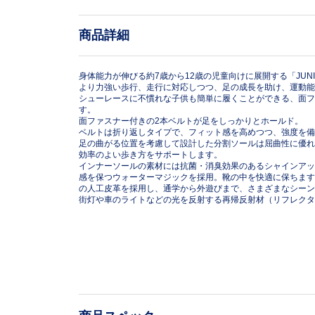
商品詳細
身体能力が伸びる約7歳から12歳の児童向けに展開する「JUN
より力強い歩行、走行に対応しつつ、足の成長を助け、運動能
シューレースに不慣れな子供も簡単に履くことができる、面フ
す。
面ファスナー付きの2本ベルトが足をしっかりとホールド。
ベルトは折り返しタイプで、フィット感を高めつつ、強度を備
足の曲がる位置を考慮して設計した分割ソールは屈曲性に優れ
効率のよい歩き方をサポートします。
インナーソールの素材には抗菌・消臭効果のあるシャインアッ
感を保つウォーターマジックを採用。靴の中を快適に保ちます
の人工皮革を採用し、通学から外遊びまで、さまざまなシーン
街灯や車のライトなどの光を反射する再帰反射材（リフレクタ