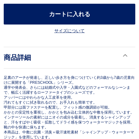
カートに入れる
サイズについて
商品詳細
足裏のアーチが発達し、正しい歩き方を身につけていく約3歳から7歳の児童向
けに展開する「PRESCHOOL」シリーズ。
通学や発表会、さらには結婚式や入学・入園式などのフォーマルなシーンま
で、幅広く活躍するローファータイプのシューズです。
アッパーにはやわらかな人工皮革を使用。
汚れてもすぐに拭き取れるので、お手入れも簡単です。
甲部分には面ファスナーを配置し、フィット感の微調節が可能。
かかとの安定性を重視し、かかとを包み込む立体的な中敷を採用しています。
インナーソールの素材にはニオイの成分を吸着し、消臭するシャインアップ
と、汗をすばやく吸収・拡散してドライ感を保つウォーターマジックを採用。
靴の中を快適に保ちます。
本商品は、中敷に抗菌・消臭＋吸汗速乾素材「シャインアップ・ウォーターマ
ジック」を使用しています。