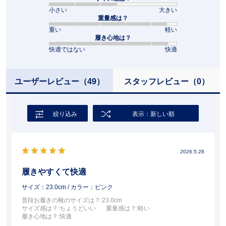
小さい
大きい
重量感は？
重い
軽い
履き心地は？
快適ではない
快適
ユーザーレビュー
（49）
スタッフレビュー
（0）
絞り込み
表示：新しい順
2026.5.28
履きやすくて快適
サイズ：23.0cm
/ カラー：ピンク
普段お履きの靴のサイズは？
:23.0cm
サイズ感は？
:ちょうどいい
重量感は？
:軽い
履き心地は？
:快適