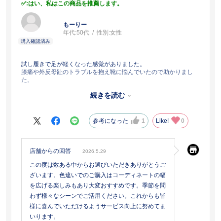
:はい、私はこの商品を推薦します。
もーりー
年代:
50代
性別:
女性
試し履きで足が軽くなった感覚がありました。
膝痛や外反母趾のトラブルを抱え靴に悩んでいたので助かりまし
た。
一日中歩いても痛みが出ないので大活躍しています。
続きを読む
黒を愛用中。色違いお安く買えてよかったです。
雨の日には弱いです。
参考になった
1
Like!
0
店舗からの回答
2026.5.29
この度は数ある中からお選びいただきありがとうご
ざいます。色違いでのご購入はコーディネートの幅
を広げる楽しみもあり大変おすすめです。季節を問
わず様々なシーンでご活用ください。これからも皆
様に喜んでいただけるようサービス向上に努めてま
いります。