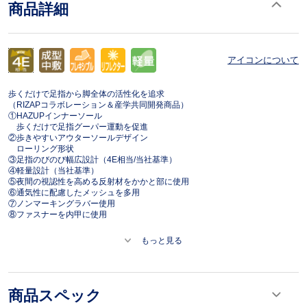
商品詳細
アイコンについて
歩くだけで足指から脚全体の活性化を追求
（RIZAPコラボレーション＆産学共同開発商品）
①HAZUPインナーソール
歩くだけで足指グーパー運動を促進
②歩きやすいアウターソールデザイン
ローリング形状
③足指のびのび幅広設計（4E相当/当社基準）
④軽量設計（当社基準）
⑤夜間の視認性を高める反射材をかかと部に使用
⑥通気性に配慮したメッシュを多用
⑦ノンマーキングラバー使用
⑧ファスナーを内甲に使用
もっと見る
商品スペック