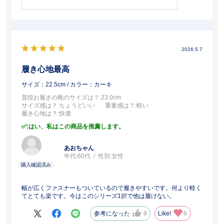
2026.5.7
履き心地最高
サイズ：22.5cm
/ カラー：カーキ
普段お履きの靴のサイズは？
:23.0cm
サイズ感は？
:ちょうどいい
重量感は？
:軽い
履き心地は？
:快適
:はい、私はこの商品を推薦します。
あおちゃん
年代:
60代
性別:
女性
幅が広くファスナーもついているので履きやすいです。何より軽く
てとても楽です。今はこのシリーズ1択で他は履けない。
参考になった
0
Like!
0