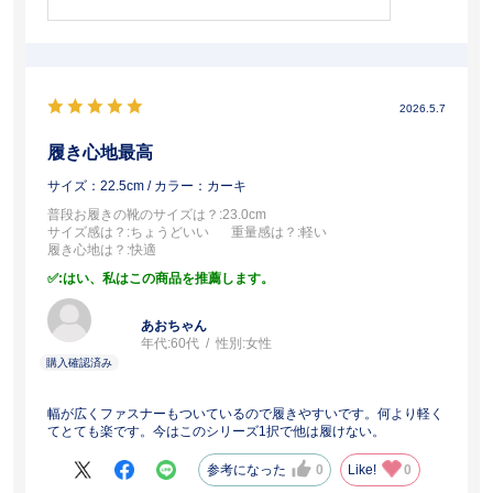
2026.5.7
履き心地最高
サイズ：22.5cm
/ カラー：カーキ
普段お履きの靴のサイズは？
:23.0cm
サイズ感は？
:ちょうどいい
重量感は？
:軽い
履き心地は？
:快適
:はい、私はこの商品を推薦します。
あおちゃん
年代:
60代
性別:
女性
幅が広くファスナーもついているので履きやすいです。何より軽く
てとても楽です。今はこのシリーズ1択で他は履けない。
参考になった
0
Like!
0