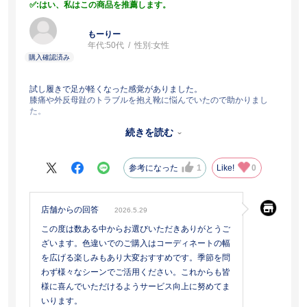
:はい、私はこの商品を推薦します。
もーりー
年代:
50代
性別:
女性
試し履きで足が軽くなった感覚がありました。
膝痛や外反母趾のトラブルを抱え靴に悩んでいたので助かりまし
た。
一日中歩いても痛みが出ないので大活躍しています。
続きを読む
黒を愛用中。色違いお安く買えてよかったです。
雨の日には弱いです。
参考になった
1
Like!
0
店舗からの回答
2026.5.29
この度は数ある中からお選びいただきありがとうご
ざいます。色違いでのご購入はコーディネートの幅
を広げる楽しみもあり大変おすすめです。季節を問
わず様々なシーンでご活用ください。これからも皆
様に喜んでいただけるようサービス向上に努めてま
いります。