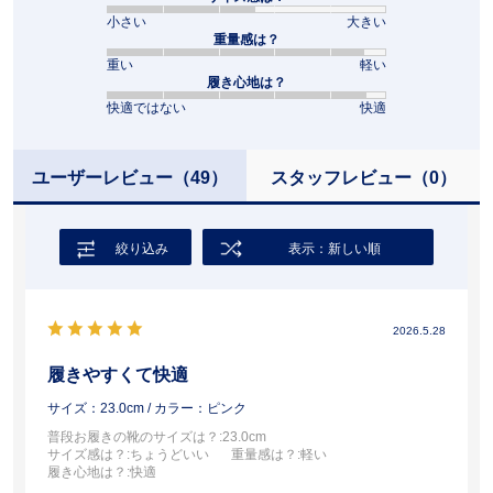
小さい
大きい
重量感は？
重い
軽い
履き心地は？
快適ではない
快適
ユーザーレビュー
（49）
スタッフレビュー
（0）
絞り込み
表示：新しい順
2026.5.28
履きやすくて快適
サイズ：23.0cm
/ カラー：ピンク
普段お履きの靴のサイズは？
:23.0cm
サイズ感は？
:ちょうどいい
重量感は？
:軽い
履き心地は？
:快適