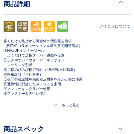
商品詳細
アイコンについて
歩くだけで足指から脚全体の活性化を追求
（RIZAPコラボレーション＆産学共同開発商品）
①HAZUPインナーソール
歩くだけで足指グーパー運動を促進
②歩きやすいアウターソールデザイン
ローリング形状
③足指のびのび幅広設計（4E相当/当社基準）
④軽量設計（当社基準）
⑤夜間の視認性を高める反射材をかかと部に使用
⑥通気性に配慮したメッシュを多用
⑦ノンマーキングラバー使用
⑧ファスナーを内甲に使用
もっと見る
商品スペック