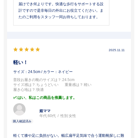
届けでき何よりです。快適な歩行をサポートする設
計ですので是非毎日の外出にお役立てください。ま
たのご利用をスタッフ一同お待ちしております。
2025.11.11
軽い！
サイズ：24.5cm
/ カラー：ネイビー
普段お履きの靴のサイズは？
:24.5cm
サイズ感は？
:ちょうどいい
重量感は？
:軽い
履き心地は？
:快適
:はい、私はこの商品を推薦します。
姫ママ
年代:
60代
性別:
女性
軽くて膝や足に負担がない。幅広扁平足気味で合う運動靴探しに難