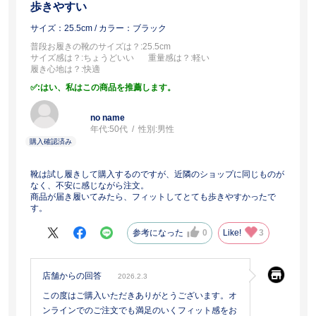
歩きやすい
サイズ：25.5cm
/ カラー：ブラック
普段お履きの靴のサイズは？
:25.5cm
サイズ感は？
:ちょうどいい
重量感は？
:軽い
履き心地は？
:快適
:はい、私はこの商品を推薦します。
no name
年代:
50代
性別:
男性
靴は試し履きして購入するのですが、近隣のショップに同じものが
なく、不安に感じながら注文。
商品が届き履いてみたら、フィットしてとても歩きやすかったで
す。
参考になった
0
Like!
3
店舗からの回答
2026.2.3
この度はご購入いただきありがとうございます。オ
ンラインでのご注文でも満足のいくフィット感をお