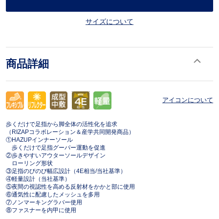
サイズについて
商品詳細
アイコンについて
歩くだけで足指から脚全体の活性化を追求
（RIZAPコラボレーション＆産学共同開発商品）
①HAZUPインナーソール
歩くだけで足指グーパー運動を促進
②歩きやすいアウターソールデザイン
ローリング形状
③足指のびのび幅広設計（4E相当/当社基準）
④軽量設計（当社基準）
⑤夜間の視認性を高める反射材をかかと部に使用
⑥通気性に配慮したメッシュを多用
⑦ノンマーキングラバー使用
⑧ファスナーを内甲に使用