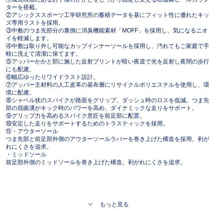
ターを搭載。
②アシックススポーツ工学研究所の蓄積データを基にフィット性に優れたキッ
ズ専用ラストを採用。
③中敷のつま先部分の裏側に消臭機能素材「MOFF」を採用し、気になるニオ
イを軽減します。
④中敷は取り外し可能なカップインナーソールを採用し、汚れてもご家庭で手
軽に洗えて清潔に保てます。
⑤アッパーかかと部に施した反射プリントが暗い夜道で光を反射し夜間の歩行
にも配慮。
⑥幅広ゆったりワイドラスト設計。
⑦アッパー主材料の人工皮革の基布層にリサイクルポリエステルを使用し、環
境に配慮。
⑧シャベル状のスパイクが路面をグリップ、ダッシュ時のロスを低減。つま先
部の屈曲溝がキック時のパワーを高め、ダイナミックな走りをサポート。
⑨グリップ力を高めるスパイク意匠を前足部に配置。
⑩安定した走りをサポートするためのトラスティックを採用。
⑪・アウターソール
つま先部と前足部外側のアウターソールラバーを巻き上げた構造を採用。剥が
れにくさを追求。
・ミッドソール
前足部外側のミッドソールを巻き上げた構造。剥がれにくさを追求。
もっと見る