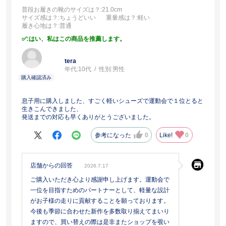
普段お履きの靴のサイズは？
:21.0cm
サイズ感は？
:ちょうどいい
重量感は？
:軽い
履き心地は？
:普通
:はい、私はこの商品を推薦します。
tera
年代:
10代
性別:
男性
息子用に購入しました、すごく軽いシューズで運動会で１位とると
生きこんできました、
発送までの対応も早くありがとうございました。
参考になった
0
Like!
0
店舗からの回答
2026.7.17
ご購入いただき心より感謝申し上げます。運動会で
一位を目指すためのパートナーとして、軽量な設計
がお子様の走りに貢献することを願っております。
今後も季節に合わせた新作を多数取り揃えてまいり
ますので、買い替えの際は是非またショップを覗い