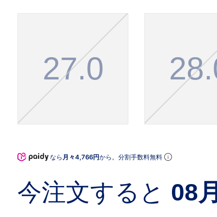
27.0
28.
なら
月々4,766円
から。分割手数料無料
今注文すると
08