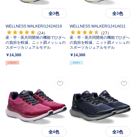
全
色
全
色
3
3
WELLNESS WALKER/
1242A019
WELLNESS WALKER/
1241A011
（24）
（27）
産・学・医共同開発の機能でひざへ
産・学・医共同開発の機能でひざへ
の負担を軽減、ニット調メッシュの
の負担を軽減、ニット調メッシュの
スポーツカジュアルモデル
スポーツカジュアルモデル
￥14,300
￥14,300
全
色
全
色
4
3