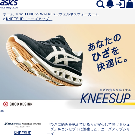
ホーム
>
WELLNESS WALKER（ウェルネスウォーカー）
>
KNEESUP（ニーズアップ）
<>
『ひざに悩みを抱えている人が安心して歩けるシュ
ーズ』をコンセプトに誕生した、ニーズアップシリ
KNEESUP
ーズ。