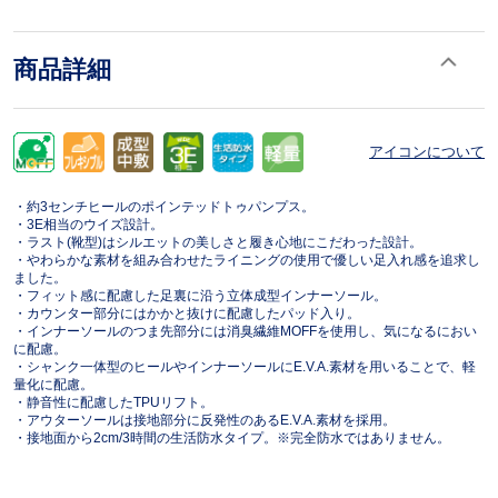
商品詳細
アイコンについて
・約3センチヒールのポインテッドトゥパンプス。
・3E相当のウイズ設計。
・ラスト(靴型)はシルエットの美しさと履き心地にこだわった設計。
・やわらかな素材を組み合わせたライニングの使用で優しい足入れ感を追求し
ました。
・フィット感に配慮した足裏に沿う立体成型インナーソール。
・カウンター部分にはかかと抜けに配慮したパッド入り。
・インナーソールのつま先部分には消臭繊維MOFFを使用し、気になるにおい
に配慮。
・シャンク一体型のヒールやインナーソールにE.V.A.素材を用いることで、軽
量化に配慮。
・静音性に配慮したTPUリフト。
・アウターソールは接地部分に反発性のあるE.V.A.素材を採用。
・接地面から2cm/3時間の生活防水タイプ。※完全防水ではありません。