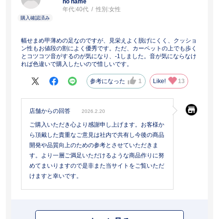
no name
年代:
40代
性別:
女性
幅せまめ甲薄めの足なのですが、見栄えよく脱げにくく、クッショ
ン性もお値段の割によく優秀です。ただ、カーペットの上でも歩く
とコツコツ音がするのが気になり、-1しました。音が気にならなけ
れば色違いで購入したいので惜しいです。
参考になった
1
Like!
13
店舗からの回答
2026.2.20
ご購入いただき心より感謝申し上げます。お客様か
ら頂戴した貴重なご意見は社内で共有し今後の商品
開発や品質向上のための参考とさせていただきま
す。より一層ご満足いただけるような商品作りに努
めてまいりますので是非また当サイトをご覧いただ
けますと幸いです。