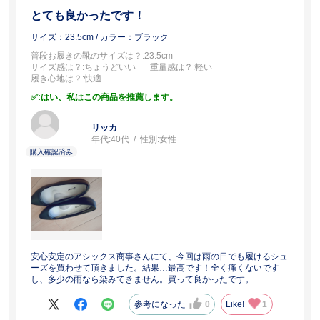
とても良かったです！
サイズ：23.5cm
/ カラー：ブラック
普段お履きの靴のサイズは？
:23.5cm
サイズ感は？
:ちょうどいい
重量感は？
:軽い
履き心地は？
:快適
:はい、私はこの商品を推薦します。
リッカ
年代:
40代
性別:
女性
安心安定のアシックス商事さんにて、今回は雨の日でも履けるシュ
ーズを買わせて頂きました。結果…最高です！全く痛くないです
し、多少の雨なら染みてきません。買って良かったです。
参考になった
0
Like!
1