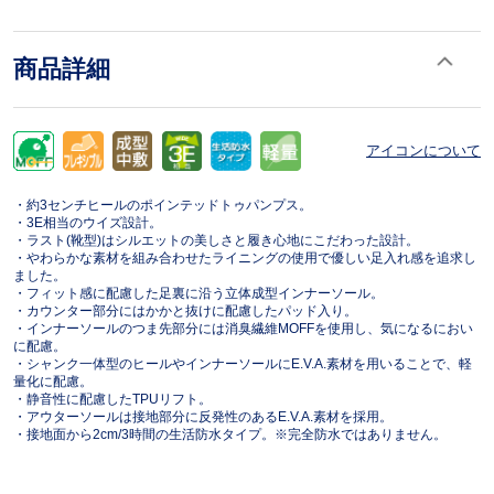
商品詳細
アイコンについて
・約3センチヒールのポインテッドトゥパンプス。
・3E相当のウイズ設計。
・ラスト(靴型)はシルエットの美しさと履き心地にこだわった設計。
・やわらかな素材を組み合わせたライニングの使用で優しい足入れ感を追求し
ました。
・フィット感に配慮した足裏に沿う立体成型インナーソール。
・カウンター部分にはかかと抜けに配慮したパッド入り。
・インナーソールのつま先部分には消臭繊維MOFFを使用し、気になるにおい
に配慮。
・シャンク一体型のヒールやインナーソールにE.V.A.素材を用いることで、軽
量化に配慮。
・静音性に配慮したTPUリフト。
・アウターソールは接地部分に反発性のあるE.V.A.素材を採用。
・接地面から2cm/3時間の生活防水タイプ。※完全防水ではありません。