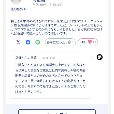
no name
年代:
40代
性別:
女性
幅せまめ甲薄めの足なのですが、見栄えよく脱げにくく、クッショ
ン性もお値段の割によく優秀です。ただ、カーペットの上でも歩く
とコツコツ音がするのが気になり、-1しました。音が気にならなけ
れば色違いで購入したいので惜しいです。
参考になった
1
Like!
13
店舗からの回答
2026.2.20
ご購入いただき心より感謝申し上げます。お客様か
ら頂戴した貴重なご意見は社内で共有し今後の商品
開発や品質向上のための参考とさせていただきま
す。より一層ご満足いただけるような商品作りに努
めてまいりますので是非また当サイトをご覧いただ
けますと幸いです。