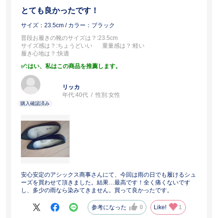
とても良かったです！
サイズ：23.5cm
/ カラー：ブラック
普段お履きの靴のサイズは？
:23.5cm
サイズ感は？
:ちょうどいい
重量感は？
:軽い
履き心地は？
:快適
:はい、私はこの商品を推薦します。
リッカ
年代:
40代
性別:
女性
安心安定のアシックス商事さんにて、今回は雨の日でも履けるシュ
ーズを買わせて頂きました。結果…最高です！全く痛くないです
し、多少の雨なら染みてきません。買って良かったです。
参考になった
0
Like!
1