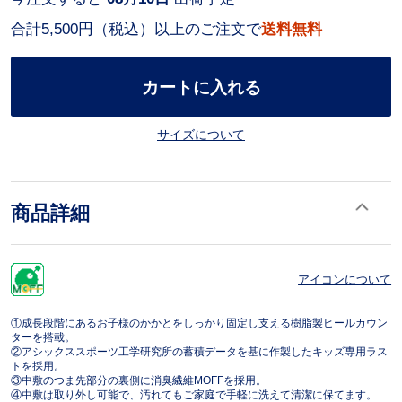
合計5,500円（税込）以上のご注文で
送料無料
カートに入れる
サイズについて
商品詳細
アイコンについて
①成長段階にあるお子様のかかとをしっかり固定し支える樹脂製ヒールカウン
ターを搭載。
②アシックススポーツ工学研究所の蓄積データを基に作製したキッズ専用ラス
トを採用。
③中敷のつま先部分の裏側に消臭繊維MOFFを採用。
④中敷は取り外し可能で、汚れてもご家庭で手軽に洗えて清潔に保てます。