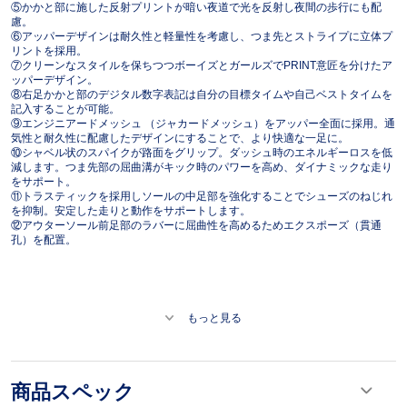
⑤かかと部に施した反射プリントが暗い夜道で光を反射し夜間の歩行にも配
慮。
⑥アッパーデザインは耐久性と軽量性を考慮し、つま先とストライプに立体プ
リントを採用。
⑦クリーンなスタイルを保ちつつボーイズとガールズでPRINT意匠を分けたア
ッパーデザイン。
⑧右足かかと部のデジタル数字表記は自分の目標タイムや自己ベストタイムを
記入することが可能。
⑨エンジニアードメッシュ （ジャカードメッシュ）をアッパー全面に採用。通
気性と耐久性に配慮したデザインにすることで、より快適な一足に。
⑩シャベル状のスパイクが路面をグリップ。ダッシュ時のエネルギーロスを低
減します。つま先部の屈曲溝がキック時のパワーを高め、ダイナミックな走り
をサポート。
⑪トラスティックを採用しソールの中足部を強化することでシューズのねじれ
を抑制。安定した走りと動作をサポートします。
⑫アウターソール前足部のラバーに屈曲性を高めるためエクスポーズ（貫通
孔）を配置。
もっと見る
商品スペック