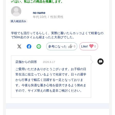
:はい、私はこの商品を推薦します。
no name
年代:
10代
性別:
男性
学校でも流行ってるらしく、実際に履いたらカッコよくて軽量なの
で50m走のタイムも縮まったと大喜びでした。
参考になった
0
Like!
0
店舗からの回答
2026.6.17
ご愛用いただきありがとうございます。お子様の日
常生活に役立っているようで光栄です。日々の通学
から行事まで幅広く活躍する一足となっておりま
す。今後も快適な履き心地を提供できるよう努めま
すので、サイズ替えの際も是非ご検討ください。