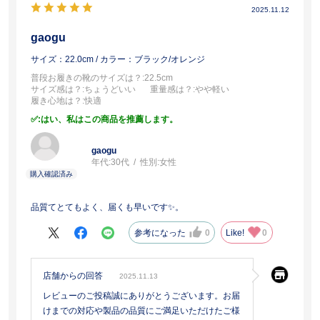
2025.11.12
gaogu
サイズ：22.0cm
/ カラー：ブラック/オレンジ
普段お履きの靴のサイズは？
:22.5cm
サイズ感は？
:ちょうどいい
重量感は？
:やや軽い
履き心地は？
:快適
:はい、私はこの商品を推薦します。
gaogu
年代:
30代
性別:
女性
品質てとてもよく、届くも早いです✨。
参考になった
0
Like!
0
店舗からの回答
2025.11.13
レビューのご投稿誠にありがとうございます。お届
けまでの対応や製品の品質にご満足いただけたご様