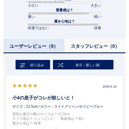
小さい
大きい
重量感は？
重い
軽い
履き心地は？
快適ではない
快適
ユーザーレビュー
（9）
スタッフレビュー
（0）
絞り込み
表示：新しい順
2026.6.16
小4の息子がコレが欲しいと！
サイズ：21.5cm
/ カラー：ライトグリーン/ネイビーブルー
普段お履きの靴のサイズは？
:21.5cm
サイズ感は？
:ちょうどいい
重量感は？
:軽い
履き心地は？
:快適