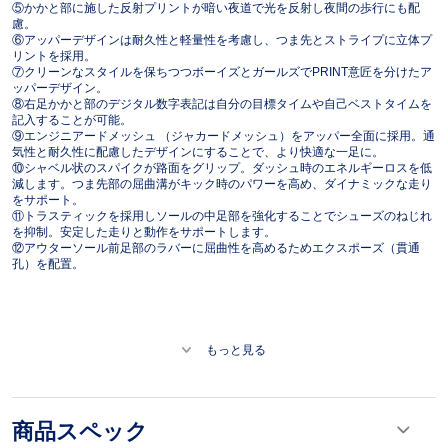
⑤かかと部に施した反射プリントが暗い夜道で光を反射し夜間の歩行にも配
慮。
⑥アッパーデザインは耐久性と軽量性を考慮し、つま先とストライプに立体プ
リントを採用。
⑦クリーンなスタイルを保ちつつボーイズとガールズでPRINT意匠を分けたア
ッパーデザイン。
⑧右足かかと部のデジタル数字表記は自分の目標タイムや自己ベストタイムを
記入することが可能。
⑨エンジニアードメッシュ （ジャカードメッシュ）をアッパー全面に採用。通
気性と耐久性に配慮したデザインにすることで、より快適な一足に。
⑩シャベル状のスパイクが路面をグリップ。ダッシュ時のエネルギーロスを低
減します。つま先部の屈曲溝がキック時のパワーを高め、ダイナミックな走り
をサポート。
⑪トラスティックを採用しソールの中足部を強化することでシューズのねじれ
を抑制。安定した走りと動作をサポートします。
⑫アウターソール前足部のラバーに屈曲性を高めるためエクスポーズ（貫通
孔）を配置。
もっと見る
商品スペック