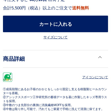
合計5,500円（税込）以上のご注文で
送料無料
カートに入れる
サイズについて
商品詳細
アイコンについて
①成長段階にあるお子様のかかとをしっかり固定し支える樹脂製ヒールカウン
ターを搭載。
②アシックススポーツ工学研究所の蓄積データを基に作製したキッズ専用ラス
トを採用。
③中敷のつま先部分の裏側に消臭繊維MOFFを採用。
④中敷は取り外し可能で、汚れてもご家庭で手軽に洗えて清潔に保てます。