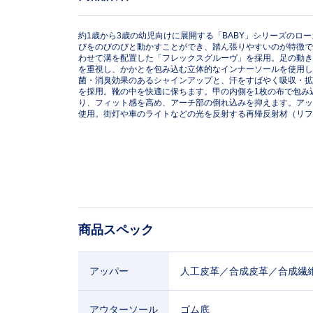
.
0
0
%
約1歳から3歳の幼児向けに展開する「BABY」シリーズのロ
びをのびのびと動かすことができ、踏ん張りやすいのが特徴で
わせて溝を配置した「フレックスグルーヴ」を採用。足の動き
を重視し、かかとを包み込む立体的なインナーソールを使用し
菌・消臭効果のあるシャインアップと、汗をすばやく吸収・拡
を採用。靴の中を快適に保ちます。甲の内側を1枚の布で包み
り、フィット感を高め、アーチ部の倒れ込みを抑えます。アッ
使用。街灯や車のライトなどの光を反射する再帰反射材（リフ
商品スペック
アッパー
人工皮革／合成皮革／合成繊
アウターソール
ゴム底