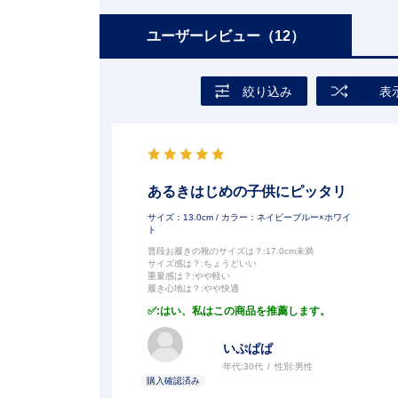
ユーザーレビュー
（12）
絞り込み
表
あるきはじめの子供にピッタリ
サイズ：13.0cm
/ カラー：ネイビーブルー×ホワイ
ト
普段お履きの靴のサイズは？
:17.0cm未満
サイズ感は？
:ちょうどいい
重量感は？
:やや軽い
履き心地は？
:やや快適
:はい、私はこの商品を推薦します。
いぷぱぱ
年代:
30代
性別:
男性