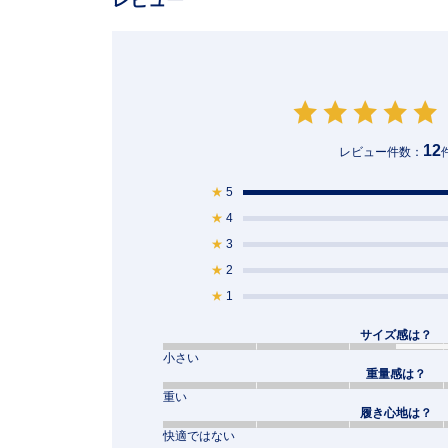
12
レビュー件数：
★
5
★
4
★
3
★
2
★
1
サイズ感は？
小さい
重量感は？
重い
履き心地は？
快適ではない