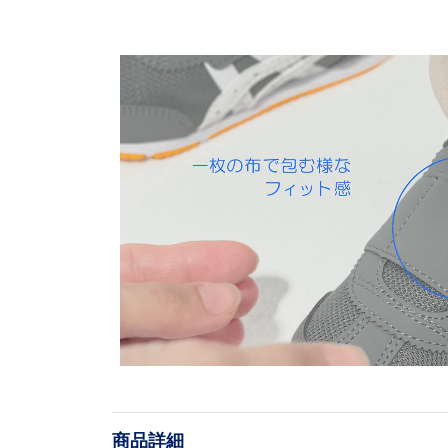
L
o
/
U
a
n
d
m
e
u
d
t
:
e
1
0
商品詳細
0