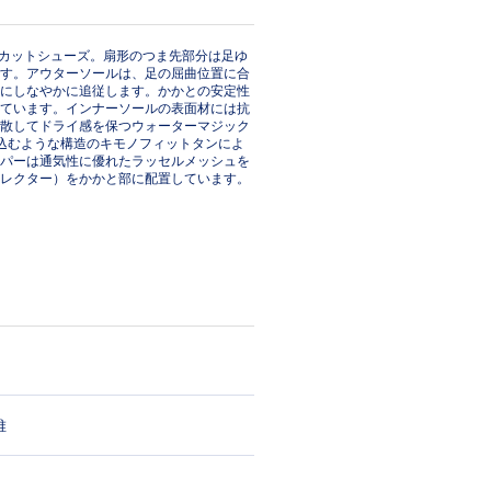
ーカットシューズ。扇形のつま先部分は足ゆ
す。アウターソールは、足の屈曲位置に合
にしなやかに追従します。かかとの安定性
ています。インナーソールの表面材には抗
散してドライ感を保つウォーターマジック
込むような構造のキモノフィットタンによ
パーは通気性に優れたラッセルメッシュを
レクター）をかかと部に配置しています。
維