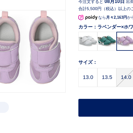
08月10日
今注文すると
出
合計5,500円（税込）以上の
なら
月々2,163円
か
カラー：
ラベンダー×ホ
サイズ：
13.0
13.5
14.0