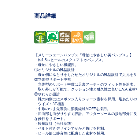
商品詳細
【メリージェーンパンプス「母趾にやさしい美パンプス」】
・約1.5㎝ヒールのスクエアトゥパンプス。
・母趾にやさしい機能性。
①オリジナルの靴型設計
母趾側にゆとりをもたせたオリジナルの靴型設計で足元をサ
②立体型サポート中敷
立体型のサポート中敷は足裏アーチへのフィット性を追求。
取り外しが可能で、クッション性と耐久性に良いE.V.A.素材
③やわらか設計
靴の内側にはスポンジ入りジャージ素材を採用。足あたりの
・ウイズ：3E相当
・中敷のつま先裏側に消臭繊維MOFFを採用。
・屈曲部を曲がりやすく設計。アウターソールの接地部分に反発性
な歩行をサポート。
・軽量設計（当社基準）
・ベルト付きデザインでかかと抜けを抑制。
・ヒール部は静音性に配慮した素材を採用。