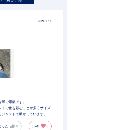
2026.7.10
な黒で素敵です。
ットで靴を頼むことが多くサイズ
もジャストで助かっています。
なった
0
Like!
0