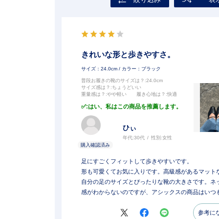
きれいな形と歩きやすさ。
サイズ：24.0cm
/ カラー：ブラック
普段お履きの靴のサイズは？
:24.0cm
サイズ感は？
:ちょうどいい
重量感は？
:やや軽い
履き心地は？
:快適
:はい、私はこの商品を推薦します。
ひぃ
年代:
30代
性別:
女性
足にすごくフィットして歩きやすいです。
形も可愛くてお気に入りです。高級感があるマット
自分の足のサイズとぴったりな靴の大きさです。ネ
感がわからないのですが、アシックスの商品はいつ
参考に