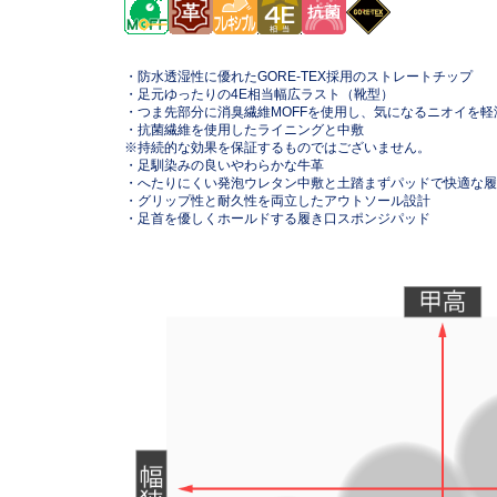
・防水透湿性に優れたGORE-TEX採用のストレートチップ
・足元ゆったりの4E相当幅広ラスト（靴型）
・つま先部分に消臭繊維MOFFを使用し、気になるニオイを軽
・抗菌繊維を使用したライニングと中敷
※持続的な効果を保証するものではございません。
・足馴染みの良いやわらかな牛革
・へたりにくい発泡ウレタン中敷と土踏まずパッドで快適な履
・グリップ性と耐久性を両立したアウトソール設計
・足首を優しくホールドする履き口スポンジパッド