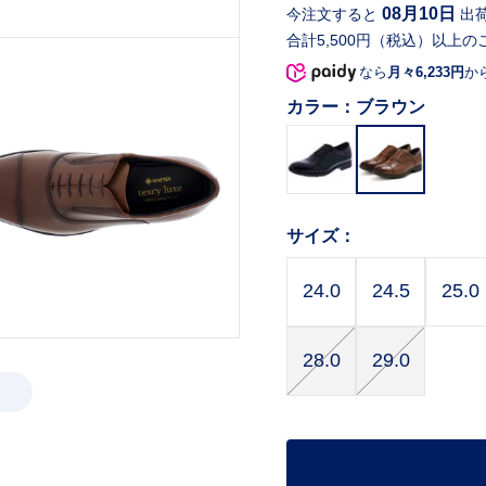
08月10日
今注文すると
出
合計5,500円（税込）以上の
なら
月々6,233円
か
カラー：
ブラウン
サイズ：
24.0
24.5
25.0
28.0
29.0