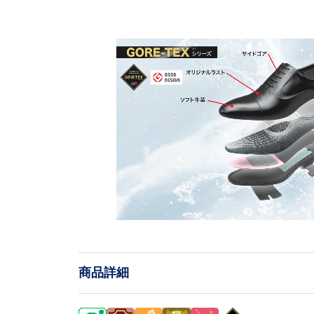
L
o
/
U
a
n
d
m
e
u
d
t
:
e
1
0
商品詳細
0
.
0
0
%