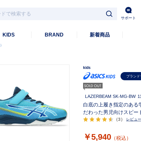
サポート
KIDS
BRAND
新着商品
ム）
kids
ブランド
LAZERBEAM SK-MG-BW
1
白底の上履き指定のある
だわった男児向けスピー
（3）
レビュ
￥5,940
（税込）