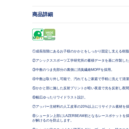
商品詳細
①成長段階にあるお子様のかかとをしっかり固定し支える樹脂
②アシックススポーツ工学研究所の蓄積データを基に作製した
③中敷のつま先部分の裏側に消臭繊維MOFFを採用。
④中敷は取り外し可能で、汚れてもご家庭で手軽に洗えて清潔
⑤かかと部に施した反射プリントが暗い夜道で光を反射し夜間
⑥幅広ゆったりワイドラスト設計。
⑦アッパー主材料の人工皮革の20%以上にリサイクル素材を
⑧シュータン上部にLAZERBEAM初となるレースポケット
が解けるのを防止します。