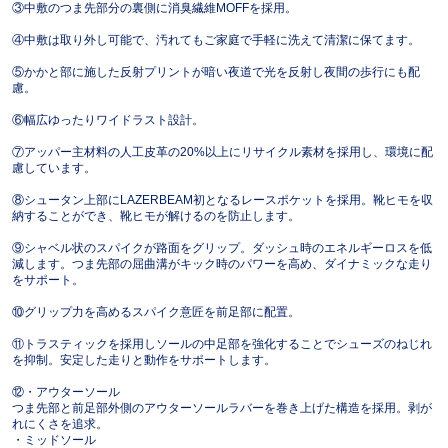
③中敷のつま先部分の裏側に消臭繊維MOFFを採用。
④中敷は取り外し可能で、汚れてもご家庭で手軽に洗えて清潔に保てます。
⑤かかと部に施した反射プリントが暗い夜道で光を反射し夜間の歩行にも配
慮。
⑥幅広ゆったりワイドラスト設計。
⑦アッパー主材料の人工皮革の20%以上にリサイクル素材を採用し、環境に配
慮しています。
⑧シュータン上部にLAZERBEAM初となるレースポケットを採用。靴ヒモを収
納することができ、靴ヒモが解けるのを防止します。
⑨シャベル状のスパイクが路面をグリップ。ダッシュ時のエネルギーロスを低
減します。つま先部の屈曲溝がキック時のパワーを高め、ダイナミックな走り
をサポート。
⑩グリップ力を高めるスパイク意匠を前足部に配置。
⑪トラスティックを採用しソールの中足部を強化することでシューズのねじれ
を抑制。安定した走りと動作をサポートします。
⑫・アウターソール
つま先部と前足部外側のアウターソールラバーを巻き上げた構造を採用。剥が
れにくさを追求。
・ミッドソール