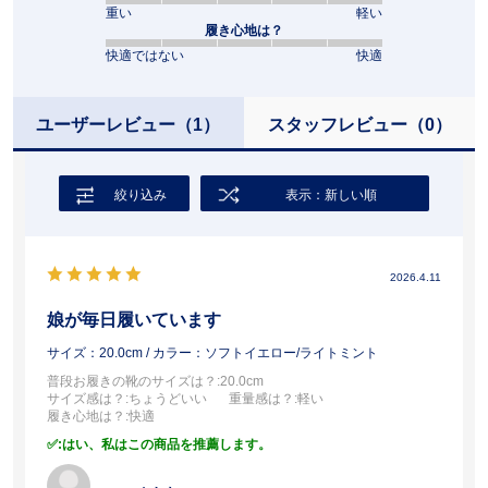
重い
軽い
履き心地は？
快適ではない
快適
ユーザーレビュー
（1）
スタッフレビュー
（0）
絞り込み
表示：新しい順
2026.4.11
娘が毎日履いています
サイズ：20.0cm
/ カラー：ソフトイエロー/ライトミント
普段お履きの靴のサイズは？
:20.0cm
サイズ感は？
:ちょうどいい
重量感は？
:軽い
履き心地は？
:快適
:はい、私はこの商品を推薦します。