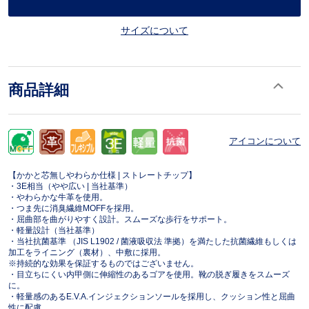
サイズについて
商品詳細
アイコンについて
【かかと芯無しやわらか仕様 | ストレートチップ】
・3E相当（やや広い | 当社基準）
・やわらかな牛革を使用。
・つま先に消臭繊維MOFFを採用。
・屈曲部を曲がりやすく設計。スムーズな歩行をサポート。
・軽量設計（当社基準）
・当社抗菌基準 （JIS L1902 / 菌液吸収法 準拠）を満たした抗菌繊維もしくは
加工をライニング（裏材）、中敷に採用。
※持続的な効果を保証するものではございません。
・目立ちにくい内甲側に伸縮性のあるゴアを使用。靴の脱ぎ履きをスムーズ
に。
・軽量感のあるE.V.A.インジェクションソールを採用し、クッション性と屈曲
性に配慮。