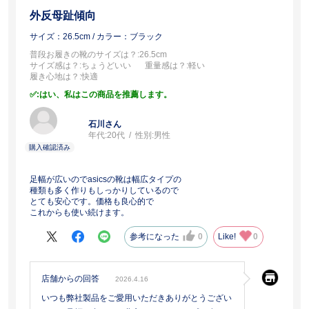
外反母趾傾向
サイズ：26.5cm
/ カラー：ブラック
普段お履きの靴のサイズは？
:26.5cm
サイズ感は？
:ちょうどいい
重量感は？
:軽い
履き心地は？
:快適
:はい、私はこの商品を推薦します。
石川さん
年代:
20代
性別:
男性
足幅が広いのでasicsの靴は幅広タイプの
種類も多く作りもしっかりしているので
とても安心です。価格も良心的で
これからも使い続けます。
参考になった
0
Like!
0
店舗からの回答
2026.4.16
いつも弊社製品をご愛用いただきありがとうござい