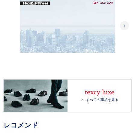
L
/
o
P
U
a
l
n
d
a
m
e
y
u
d
t
:
e
1
0
0
.
0
すべての商品を見る
0
%
レコメンド