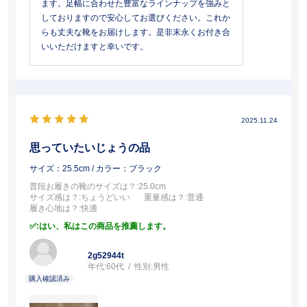
ます。足幅に合わせた豊富なラインナップを強みと
しておりますので安心してお選びください。これか
らも丈夫な靴をお届けします。是非末永くお付き合
いいただけますと幸いです。
2025.11.24
思っていたいじょうの品
サイズ：25.5cm
/ カラー：ブラック
普段お履きの靴のサイズは？
:25.0cm
サイズ感は？
:ちょうどいい
重量感は？
:普通
履き心地は？
:快適
:はい、私はこの商品を推薦します。
2g52944t
年代:
60代
性別:
男性