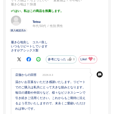
サイズ感は？
:ちょうどいい
重量感は？
:やや軽い
履き心地は？
:快適
:はい、私はこの商品を推薦します。
Tetsu
年代:
50代
性別:
男性
履き心地良し コスパ良し
いつもリピートしています
さすがアシックス製
参考になった
0
Like!
0
店舗からの回答
2026.8.3
温かいお言葉をいただき感謝いたします。リピート
でのご購入は私共にとって大きな励みとなります。
毎日の通勤や外回りなど、様々なビジネスシーンで
引き続きご活用ください。これからもご期待に沿え
るよう尽力いたしますので、末永くご愛顧いただけ
れば幸いです。