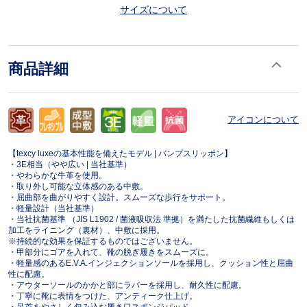
サイズについて
商品詳細
アイコンについて
【texcy luxeの基本性能を備えたモデル | バンプスリッポン】
・3E相当（やや広い | 当社基準）
・やわらかな牛革を使用。
・取り外し可能な立体感のある中敷。
・屈曲部を曲がりやすく設計。スムーズな歩行をサポート。
・軽量設計（当社基準）
・当社抗菌基準 （JIS L1902 / 菌液吸収法 準拠）を満たした抗菌繊維もしくは
加工をライニング（裏材）、中敷に採用。
※持続的な効果を保証するものではございません。
・甲部分にゴアを入れて、靴の脱ぎ履きをスムーズに。
・軽量感のあるE.V.A.インジェクションソールを採用し、クッション性と屈曲
性に配慮。
・アウターソールのかかと部にラバーを採用し、耐久性に配慮。
・丁寧に靴に表情をつけた、アンティーク仕上げ。
・足首をやさしく包み込む履き口スポンジパッド。