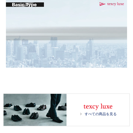
L
/
o
U
a
n
d
m
e
u
d
t
:
e
1
0
0
.
0
すべての商品を見る
0
%