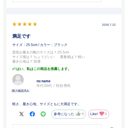
2026.7.22
満足です
サイズ：25.5cm
/ カラー：ブラック
普段お履きの靴のサイズは？
:25.5cm
サイズ感は？
:ちょうどいい
重量感は？
:軽い
履き心地は？
:快適
:はい、私はこの商品を推薦します。
no name
年代:
50代
性別:
男性
軽さ、履き心地、サイズともに大満足です。
参考になった
0
Like!
0